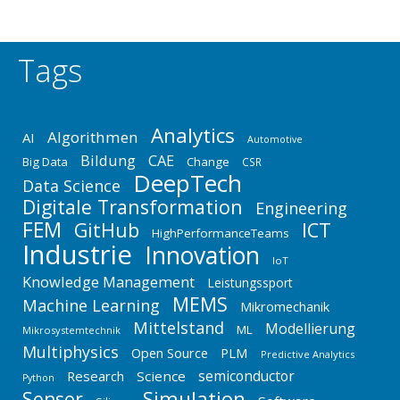
Tags
Analytics
Algorithmen
AI
Automotive
Bildung
CAE
Big Data
Change
CSR
DeepTech
Data Science
Digitale Transformation
Engineering
FEM
GitHub
ICT
HighPerformanceTeams
Industrie
Innovation
IoT
Knowledge Management
Leistungssport
MEMS
Machine Learning
Mikromechanik
Mittelstand
Modellierung
ML
Mikrosystemtechnik
Multiphysics
Open Source
PLM
Predictive Analytics
semiconductor
Research
Science
Python
Simulation
Sensor