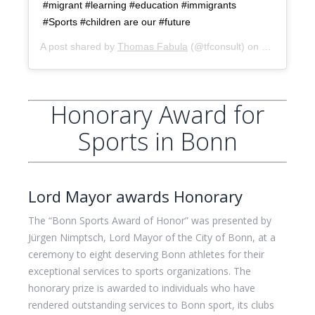
#migrant #learning #education #immigrants
#Sports #children are our #future
A post shared by
Thomas Fabula
(@tfconsult) on
Sep 26, 20
Honorary Award for
Sports in Bonn
Lord Mayor awards Honorary
The “Bonn Sports Award of Honor” was presented by
Jürgen Nimptsch, Lord Mayor of the City of Bonn, at a
ceremony to eight deserving Bonn athletes for their
exceptional services to sports organizations. The
honorary prize is awarded to individuals who have
rendered outstanding services to Bonn sport, its clubs