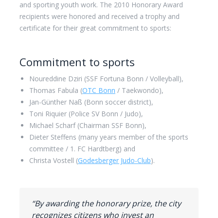
and sporting youth work. The 2010 Honorary Award
recipients were honored and received a trophy and
certificate for their great commitment to sports:
Commitment to sports
Noureddine Dziri (SSF Fortuna Bonn / Volleyball),
Thomas Fabula (
OTC Bonn
/ Taekwondo),
Jan-Günther Naß (Bonn soccer district),
Toni Riquier (Police SV Bonn / Judo),
Michael Scharf (Chairman SSF Bonn),
Dieter Steffens (many years member of the sports
committee / 1. FC Hardtberg) and
Christa Vostell (
Godesberger Judo-Club
).
“By awarding the honorary prize, the city
recognizes citizens who invest an