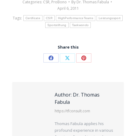
Categories:
CSR
,
ProBono
By
Dr. Thomas Fabula
April 6, 2011
Tags:
Certificate
CSR
HighPerformanceTeams
Leistungssport
Sportstiftung
Taekwondo
Share this
Author:
Dr. Thomas
Fabula
https://tfconsult.com
Thomas Fabula applies his
profound experience in various