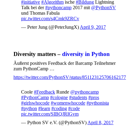
#initiative
#Algorithm
ische
#Bildung
Lightning
Talk bei der
#pythoncamp
2017 mit
@PythonSV
und Thomas Fabula
pic.twitter.com/s4Cmk9ZRCv
— Peter Jung (@PeterJungX)
April 9, 2017
Diversity matters –
diversity in Python
Äußerst positives Feedback der Barcamp Teilnehmer
zum PythonCamp …
https://twitter.com/PythonSV/status/851123125706162177
Coole
#Feedback
Runde
@pythoncamp
#PythonCamp
#cologne
#students
#pros
#girlswhocode
#womenwhocode
#pythonista
#python
#learn
#coding
#code
pic.twitter.com/SIBQJRIGvm
— Python SV e.V. (@PythonSV)
April 8, 2017