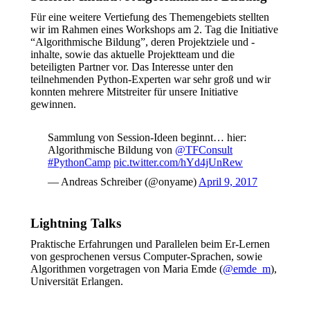
Für eine weitere Vertiefung des Themengebiets stellten
wir im Rahmen eines Workshops am 2. Tag die Initiative
“Algorithmische Bildung”, deren Projektziele und -
inhalte, sowie das aktuelle Projektteam und die
beteiligten Partner vor. Das Interesse unter den
teilnehmenden Python-Experten war sehr groß und wir
konnten mehrere Mitstreiter für unsere Initiative
gewinnen.
Sammlung von Session-Ideen beginnt… hier:
Algorithmische Bildung von
@TFConsult
#PythonCamp
pic.twitter.com/hYd4jUnRew
— Andreas Schreiber (@onyame)
April 9, 2017
Lightning Talks
Praktische Erfahrungen und Parallelen beim Er-Lernen
von gesprochenen versus Computer-Sprachen, sowie
Algorithmen vorgetragen von Maria Emde (
@emde_m
),
Universität Erlangen.