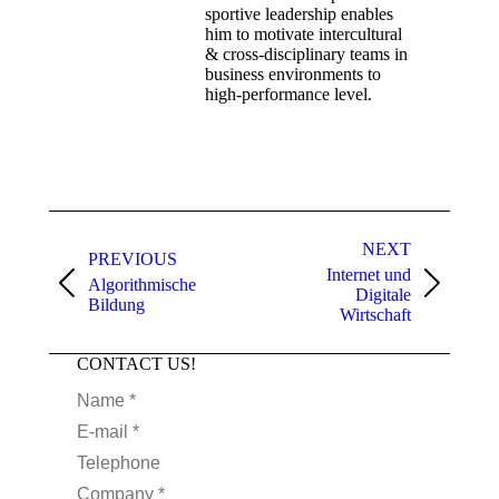
sportive leadership enables
him to motivate intercultural
& cross-disciplinary teams in
business environments to
high-performance level.
Post
navigation
NEXT
PREVIOUS
Internet und
Algorithmische
Previous
Next
Digitale
Bildung
post:
post:
Wirtschaft
CONTACT US!
Name *
E-mail *
Telephone
Company *