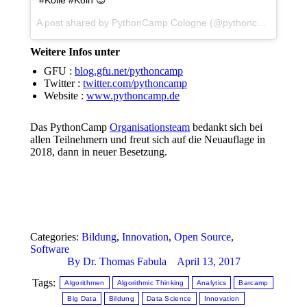
#Kölle #Köln 😉
A post shared by PythonCamp Cologne (@pythoncamp) on
Ap
Weitere Infos unter
GFU :
blog.gfu.net/pythoncamp
Twitter :
twitter.com/pythoncamp
Website :
www.pythoncamp.de
Das PythonCamp
Organisationsteam
bedankt sich bei
allen Teilnehmern und freut sich auf die Neuauflage in
2018, dann in neuer Besetzung.
Categories:
Bildung
,
Innovation
,
Open Source
,
Software
By
Dr. Thomas Fabula
April 13, 2017
Tags:
Algorithmen
Algorithmic Thinking
Analytics
Barcamp
Big Data
Bildung
Data Science
Innovation