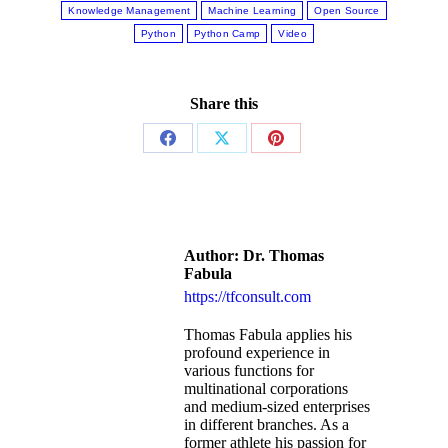
Knowledge Management
Machine Learning
Open Source
Python
Python Camp
Video
Share this
Share
Share
Share
on
on
on
Facebook
X
Pinterest
Author:
Dr. Thomas
Fabula
https://tfconsult.com
Thomas Fabula applies his
profound experience in
various functions for
multinational corporations
and medium-sized enterprises
in different branches. As a
former athlete his passion for