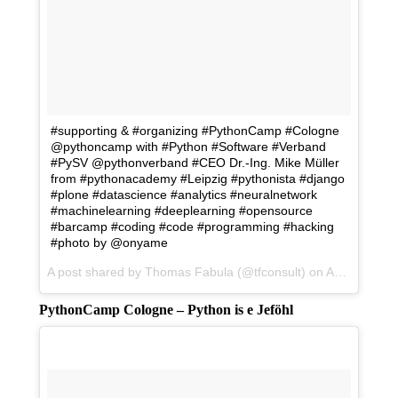
#supporting & #organizing #PythonCamp #Cologne
@pythoncamp with #Python #Software #Verband
#PySV @pythonverband #CEO Dr.-Ing. Mike Müller
from #pythonacademy #Leipzig #pythonista #django
#plone #datascience #analytics #neuralnetwork
#machinelearning #deeplearning #opensource
#barcamp #coding #code #programming #hacking
#photo by @onyame
A post shared by Thomas Fabula (@tfconsult) on
Apr 10, 2017 at 7:15am PDT
PythonCamp Cologne – Python is e Jeföhl