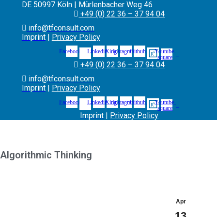
DE 50997 Köln | Mürlenbacher Weg 46
+49 (0) 22 36 – 37 94 04
info@tfconsult.com
Imprint
|
Privacy Policy
Facebook
Linkedin
Xing
Instagram
Github
Youtube-
square
+49 (0) 22 36 – 37 94 04
info@tfconsult.com
Imprint
|
Privacy Policy
Facebook
Linkedin
Xing
Instagram
Github
Youtube-
square
Imprint
|
Privacy Policy
Algorithmic Thinking
Apr
13