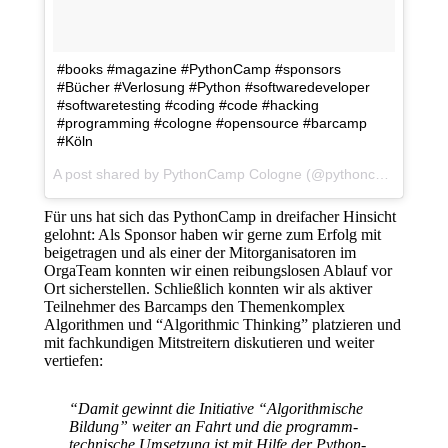
#books #magazine #PythonCamp #sponsors
#Bücher #Verlosung #Python #softwaredeveloper
#softwaretesting #coding #code #hacking
#programming #cologne #opensource #barcamp
#Köln
A post shared by PythonCamp Cologne (@pythoncamp) on
Ap
Für uns hat sich das PythonCamp in dreifacher Hinsicht
gelohnt: Als Sponsor haben wir gerne zum Erfolg mit
beigetragen und als einer der Mitorganisatoren im
OrgaTeam konnten wir einen reibungslosen Ablauf vor
Ort sicherstellen. Schließlich konnten wir als aktiver
Teilnehmer des Barcamps den Themenkomplex
Algorithmen und “Algorithmic Thinking” platzieren und
mit fachkundigen Mitstreitern diskutieren und weiter
vertiefen:
“Damit gewinnt die Initiative “Algorithmische
Bildung” weiter an Fahrt und die programm-
technische Umsetzung ist mit Hilfe der Python-