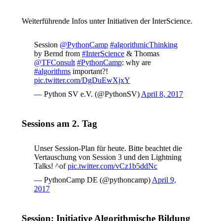
Weiterführende Infos unter Initiativen der InterScience.
Session
@PythonCamp
#algorithmicThinking
by Bernd from
#InterScience
& Thomas
@TFConsult
#PythonCamp
: why are
#algorithms
important?!
pic.twitter.com/DgDuEwXjxY
— Python SV e.V. (@PythonSV)
April 8, 2017
Sessions am 2. Tag
Unser Session-Plan für heute. Bitte beachtet die
Vertauschung von Session 3 und den Lightning
Talks! ^of
pic.twitter.com/vCz1b5ddNc
— PythonCamp DE (@pythoncamp)
April 9,
2017
Session: Initiative Algorithmische Bildung