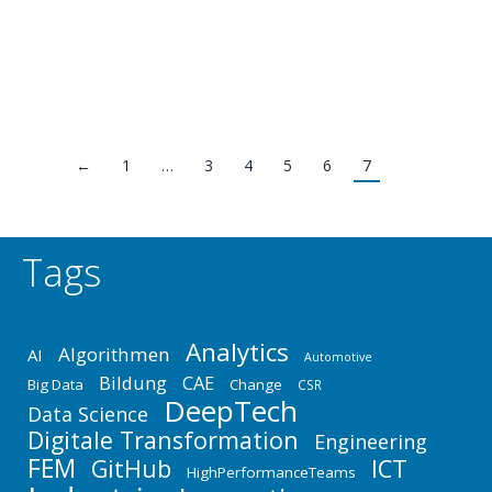
Einsatz in der Hochfrequenz- und Laser-Spek­troskopie
entwickelt. Es wurde ein Zwei-Prozessor-
Rechnersystem auf der Basis eines IBM…
←
1
…
3
4
5
6
7
Tags
Analytics
Algorithmen
AI
Automotive
Bildung
CAE
Big Data
Change
CSR
DeepTech
Data Science
Digitale Transformation
Engineering
FEM
GitHub
ICT
HighPerformanceTeams