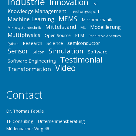
Industrie
Innovation
IoT
Knowledge Management
Leistungssport
MEMS
Machine Learning
Mikromechanik
Mittelstand
Modellierung
ML
Mikrosystemtechnik
Multiphysics
Open Source
PLM
Predictive Analytics
semiconductor
Research
Science
Python
Simulation
Sensor
Software
Silicon
Testimonial
Software Engineering
Video
Transformation
Contact
Dr. Thomas Fabula
TF Consulting – Unternehmensberatung
Mürlenbacher Weg 46