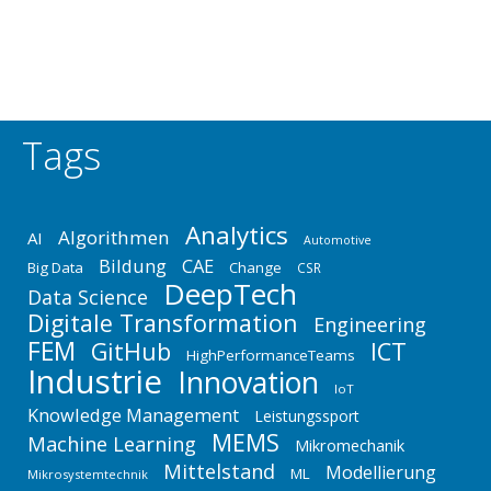
Realisierung der kompletten EDV-Infrastruktur
befaßt und hat maßgeblich zum…
Tags
Analytics
Algorithmen
AI
Automotive
Bildung
CAE
Big Data
Change
CSR
DeepTech
Data Science
Digitale Transformation
Engineering
FEM
GitHub
ICT
HighPerformanceTeams
Industrie
Innovation
IoT
Knowledge Management
Leistungssport
MEMS
Machine Learning
Mikromechanik
Mittelstand
Modellierung
ML
Mikrosystemtechnik