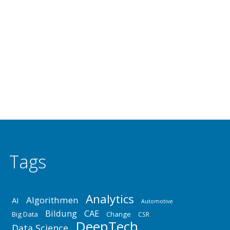
Erfahrungen bei der Umsetzung in großen
Unternehmen der Informationstechnik,
Telekommunikation, Medienindustrie (ITKM-Industrie),
des Automobilbaus und anderer Branchen. ITIL und
der Faktor Mensch Phase : Start ITIL
Implementierungen Phase : Awareness ITIL, Coaching
der Führungskräfte Phase : nach der…
Tags
Analytics
Algorithmen
AI
Automotive
Bildung
CAE
Big Data
Change
CSR
DeepTech
Data Science