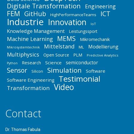
Digitale Transformation
Engineering
FEM
GitHub
ICT
HighPerformanceTeams
Industrie
Innovation
IoT
Knowledge Management
Leistungssport
MEMS
Machine Learning
Mikromechanik
Mittelstand
Modellierung
ML
Mikrosystemtechnik
Multiphysics
Open Source
PLM
Predictive Analytics
semiconductor
Research
Science
Python
Simulation
Sensor
Software
Silicon
Testimonial
Software Engineering
Video
Transformation
Contact
Dr. Thomas Fabula