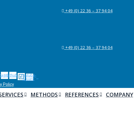
+49 (0) 22 36 – 37 94 04
+49 (0) 22 36 – 37 94 04
stagram
Github
Youtube-
square
y Policy
SERVICES
SERVICES
METHODS
METHODS
REFERENCES
REFERENCES
COMPANY
COMPANY