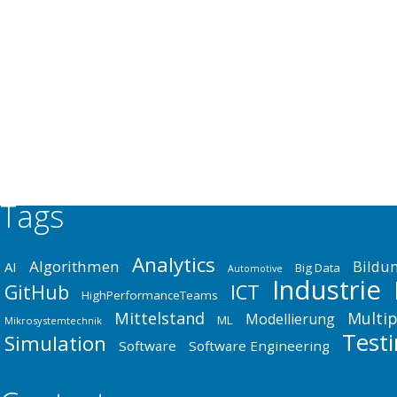
ITO-SERVICES
Business
,
ICT
,
Industrie
By
Dr. Thomas Fabula
March 5,
IT-Outsourcing Services Erstmalig hat das Konzern
Dienstleistungsangebot für seine großen Geschäfts
in Abstimmung mit den betroffenen Organisationsei
erfolgreich…
Tags
Analytics
Algorithmen
Bildu
AI
Big Data
Automotive
Industrie
GitHub
ICT
HighPerformanceTeams
Mittelstand
Multip
Modellierung
ML
Mikrosystemtechnik
Test
Simulation
Software
Software Engineering