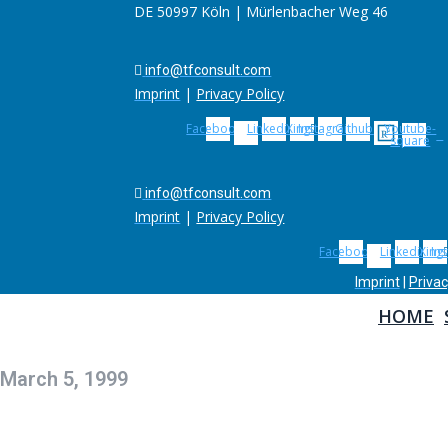
DE 50997 Köln | Mürlenbacher Weg 46
info@tfconsult.com
Imprint
|
Privacy Policy
Facebook
Linkedin
Xing
Instagram
Github
Youtube-
square
info@tfconsult.com
Imprint
|
Privacy Policy
Facebook
Linkedin
Xing
In
Imprint
|
Privac
HOME
HOME
March 5, 1999