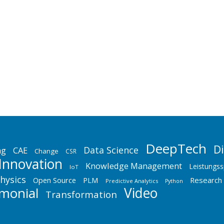
 1999
geschäftsfeld Systemlösungen (KGF SL) der Deutschen Telekom ein p
- und Systemkunden realisiert. Service Einführung Dr. Thomas Fabul
nheiten einen Regelprozeß konzipiert und ´IT-Outsourcing´ in die Ge
DeepTech
D
Data Science
ng
CAE
Change
CSR
Innovation
Knowledge Management
Leistungss
IoT
hysics
Open Source
PLM
Research
Predictive Analytics
Python
imonial
Video
Transformation