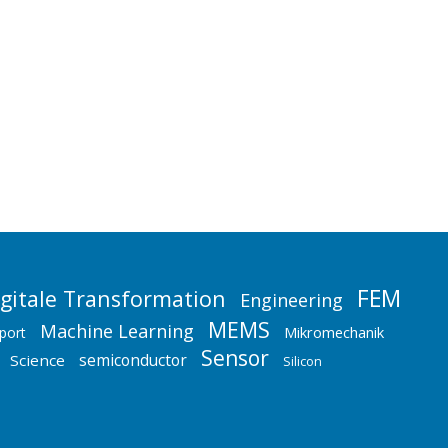
rofessionelles IT-Outsourcing
a hat für den Bereich T-System Business Operations
schäftskunden (GK) Prozeß- und IT-Landschaft
FEM
igitale Transformation
Engineering
MEMS
Machine Learning
Mikromechanik
port
Sensor
semiconductor
Science
Silicon