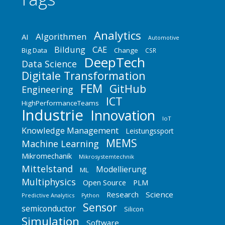
Analytics
Algorithmen
AI
Automotive
Bildung
CAE
Big Data
Change
CSR
DeepTech
Data Science
Digitale Transformation
FEM
GitHub
Engineering
ICT
HighPerformanceTeams
Industrie
Innovation
IoT
Knowledge Management
Leistungssport
MEMS
Machine Learning
Mikromechanik
Mikrosystemtechnik
Mittelstand
Modellierung
ML
Multiphysics
Open Source
PLM
Research
Science
Predictive Analytics
Python
Sensor
semiconductor
Silicon
Simulation
Software