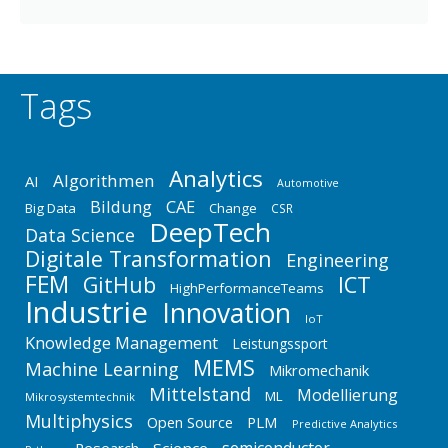
Tags
Analytics
Algorithmen
AI
Automotive
Bildung
CAE
Big Data
Change
CSR
DeepTech
Data Science
Digitale Transformation
Engineering
FEM
GitHub
ICT
HighPerformanceTeams
Industrie
Innovation
IoT
Knowledge Management
Leistungssport
MEMS
Machine Learning
Mikromechanik
Mittelstand
Modellierung
ML
Mikrosystemtechnik
Multiphysics
Open Source
PLM
Predictive Analytics