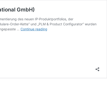
ational GmbH)
entierung des neuen IP-Produktportfolios, der
odulare-Order-Kette“ und „PLM & Product Configurator“ wurden
Paul
 angepasste …
Continue reading
Böhner
|
T-
Systems
Business
Services
GmbH,
Bonn
(heute:
T-
Systems
International
GmbH)