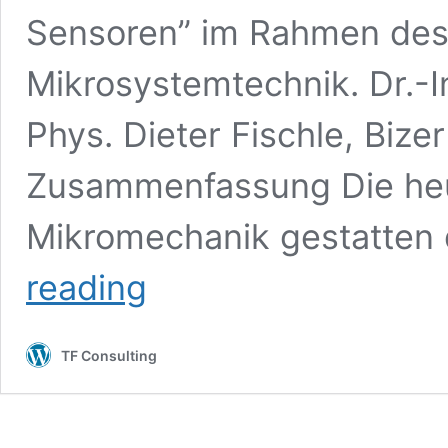
Sensoren” im Rahmen de
Mikrosystemtechnik. Dr.-In
Phys. Dieter Fischle, Bi
Zusammenfassung Die he
Mikromechanik gestatten 
BIZERBA
reading
–
Sensoren
für
TF Consulting
Wägetechnik